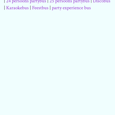
|
24 persoons partybus
|
25 persoons partybus
|
Discobus
|
Karaokebus
|
Feestbus
|
party experience bus